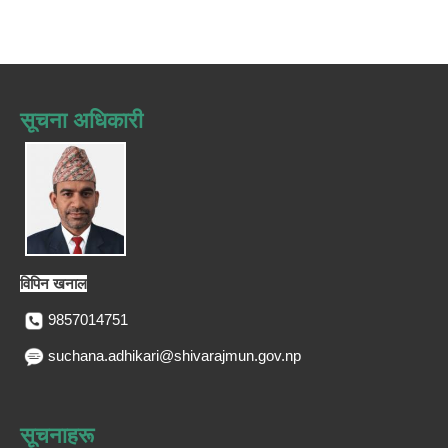
सूचना अधिकारी
विपिन खनाल
9857014751
suchana.adhikari@shivarajmun.gov.np
सूचनाहरू