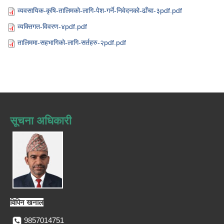
व्यवसायिक-कृषि-तालिमको-लागि-पेश-गर्ने-निवेदनको-ढाँचा-३pdf.pdf
व्यक्तिगत-विवरण-४pdf.pdf
तालिममा-सहभागिको-लागि-सर्तहरु-२pdf.pdf
सूचना अधिकारी
विपिन खनाल
9857014751