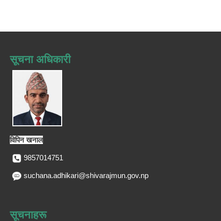
सूचना अधिकारी
विपिन खनाल
9857014751
suchana.adhikari@shivarajmun.gov.np
सूचनाहरू