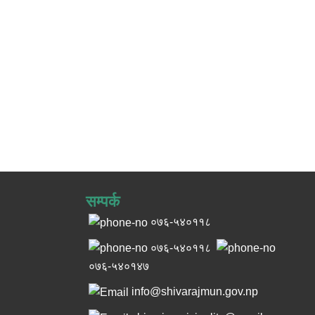
सम्पर्क
०७६-५४०११८
०७६-५४०११८
०७६-५४०१४७
info@shivarajmun.gov.np