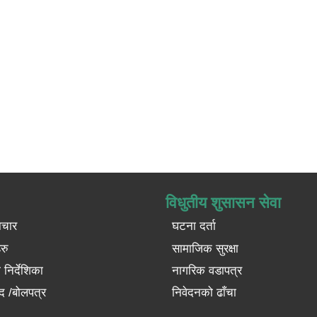
विधुतीय शुसासन सेवा
ाचार
घटना दर्ता
रु
सामाजिक सुरक्षा
निर्देशिका
नागरिक वडापत्र
द /बोलपत्र
निवेदनको ढाँचा